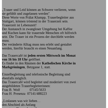
„Trauer und Leid können an Schwere verlieren, wenn
sie gefühlt und zugelassen werden“.
Diese Worte von Prälat Klumpp, Trauerbegleiter aus
Stuttgart, können tröstend in der Trauerzeit sein.
Trauerzeit ist Lebenszeit!
Der Austausch in zwangloser Umgebung bei Kaffee
und Kuchen kann für trauernde Menschen oft hilfreich
sein. Die Trauer ist ein Prozess der durchlebt werden
muss.
Der veränderte Alltag muss neu erlebt und gestaltet
werden, hierfür braucht es einen Neuanfang.
Das Trauercafé ist
jeden ersten Mittwoch im Monat
von 16 bis 18 Uhr
geöffnet.
Es findet in den Räumen der
Katholischen Kirche in
Markgröningen
, Betzgasse 1, statt.
Einzelbegleitung und telefonische Begleitung sind
ebenfalls möglich.
Das Trauercafé wird begleitet und moderiert von zwei
ausgebildeten Trauerbegleiterinnen:
Frau B. Wolf 07145/5633
Frau H. Presenza 07141/488223
„Loslassen was wir lieben…
den Abschied als Anfang