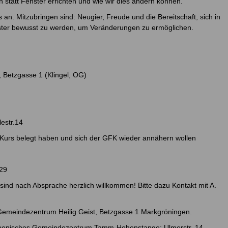
statt Fenster errichten und wie wir dies ändern können.
 an. Mitzubringen sind: Neugier, Freude und die Bereitschaft, sich in
ter bewusst zu werden, um Veränderungen zu ermöglichen.
 Betzgasse 1 (Klingel, OG)
estr.14
n Kurs belegt haben und sich der GFK wieder annähern wollen
 29
nd nach Absprache herzlich willkommen! Bitte dazu Kontakt mit A.
 Gemeindezentrum Heilig Geist, Betzgasse 1 Markgröningen.
umenisches Gemeindezentrum Tamm-Hohenstange; Ulmerstr. 14.