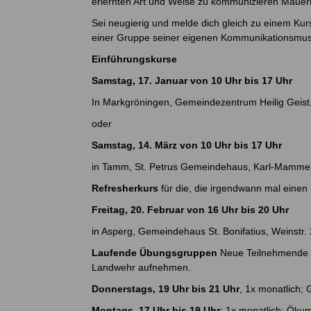
erlernten Art und Weise zu kommunizieren Mauern 
Sei neugierig und melde dich gleich zu einem Kurs
einer Gruppe seiner eigenen Kommunikationsmus
Einführungskurse
Samstag, 17. Januar von 10 Uhr bis 17 Uhr
In Markgröningen, Gemeindezentrum Heilig Geist,
oder
Samstag, 14. März von 10 Uhr bis 17 Uhr
in Tamm, St. Petrus Gemeindehaus, Karl-Mammel
Refresherkurs
für die, die irgendwann mal eine
Freitag, 20. Februar von 16 Uhr bis 20 Uhr
in Asperg, Gemeindehaus St. Bonifatius, Weinstr.
Laufende Übungsgruppen
Neue Teilnehmende si
Landwehr aufnehmen.
Donnerstags, 19 Uhr bis 21 Uhr
, 1x monatlich;
Montags, 17 Uhr bis 19 Uhr
; 1x monatlich; Ök