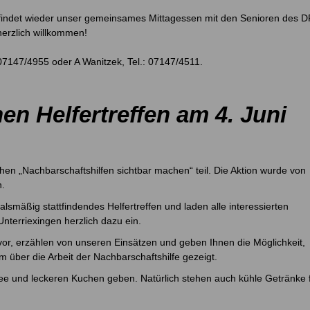
indet wieder unser gemeinsames Mittagessen mit den Senioren des 
herzlich willkommen!
 07147/4955 oder A Wanitzek, Tel.: 07147/4511.
en Helfertreffen am 4. Juni
en „Nachbarschaftshilfen sichtbar machen“ teil. Die Aktion wurde von
n.
lsmäßig stattfindendes Helfertreffen und laden alle interessierten
terriexingen herzlich dazu ein.
 vor, erzählen von unseren Einsätzen und geben Ihnen die Möglichkeit,
lm über die Arbeit der Nachbarschaftshilfe gezeigt.
ffee und leckeren Kuchen geben. Natürlich stehen auch kühle Getränke 