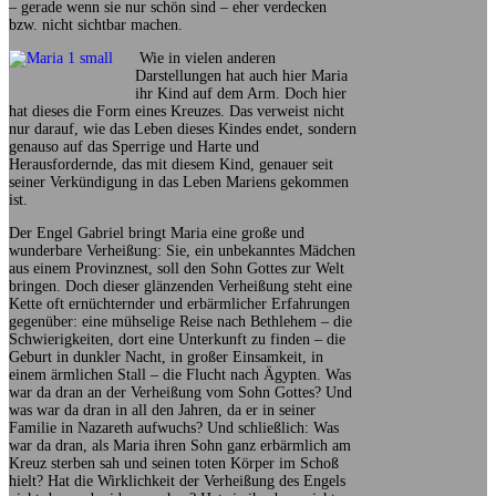
– gerade wenn sie nur schön sind – eher verdecken
bzw. nicht sichtbar machen.
Wie in vielen anderen
Darstellungen hat auch hier Maria
ihr Kind auf dem Arm. Doch hier
hat dieses die Form eines Kreuzes. Das verweist nicht
nur darauf, wie das Leben dieses Kindes endet, sondern
genauso auf das Sperrige und Harte und
Herausfordernde, das mit diesem Kind, genauer seit
seiner Verkündigung in das Leben Mariens gekommen
ist.
Der Engel Gabriel bringt Maria eine große und
wunderbare Verheißung: Sie, ein unbekanntes Mädchen
aus einem Provinznest, soll den Sohn Gottes zur Welt
bringen. Doch dieser glänzenden Verheißung steht eine
Kette oft ernüchternder und erbärmlicher Erfahrungen
gegenüber: eine mühselige Reise nach Bethlehem – die
Schwierigkeiten, dort eine Unterkunft zu finden – die
Geburt in dunkler Nacht, in großer Einsamkeit, in
einem ärmlichen Stall – die Flucht nach Ägypten. Was
war da dran an der Verheißung vom Sohn Gottes? Und
was war da dran in all den Jahren, da er in seiner
Familie in Nazareth aufwuchs? Und schließlich: Was
war da dran, als Maria ihren Sohn ganz erbärmlich am
Kreuz sterben sah und seinen toten Körper im Schoß
hielt? Hat die Wirklichkeit der Verheißung des Engels