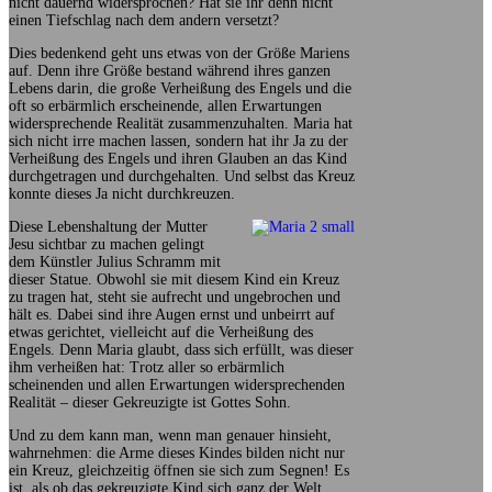
nicht dauernd widersprochen? Hat sie ihr denn nicht
einen Tiefschlag nach dem andern versetzt?
Dies bedenkend geht uns etwas von der Größe Mariens
auf. Denn ihre Größe bestand während ihres ganzen
Lebens darin, die große Verheißung des Engels und die
oft so erbärmlich erscheinende, allen Erwartungen
widersprechende Realität zusammenzuhalten. Maria hat
sich nicht irre machen lassen, sondern hat ihr Ja zu der
Verheißung des Engels und ihren Glauben an das Kind
durchgetragen und durchgehalten. Und selbst das Kreuz
konnte dieses Ja nicht durchkreuzen.
Diese Lebenshaltung der Mutter
Jesu sichtbar zu machen gelingt
dem Künstler Julius Schramm mit
dieser Statue. Obwohl sie mit diesem Kind ein Kreuz
zu tragen hat, steht sie aufrecht und ungebrochen und
hält es. Dabei sind ihre Augen ernst und unbeirrt auf
etwas gerichtet, vielleicht auf die Verheißung des
Engels. Denn Maria glaubt, dass sich erfüllt, was dieser
ihm verheißen hat: Trotz aller so erbärmlich
scheinenden und allen Erwartungen widersprechenden
Realität – dieser Gekreuzigte ist Gottes Sohn.
Und zu dem kann man, wenn man genauer hinsieht,
wahrnehmen: die Arme dieses Kindes bilden nicht nur
ein Kreuz, gleichzeitig öffnen sie sich zum Segnen! Es
ist, als ob das gekreuzigte Kind sich ganz der Welt